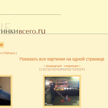
36
те
|
Рейтингу
|
Показать все картинки на одной странице
< предыдущая
следующая >
[
1
] [
2
] [
3
] [
4
] [ 5 ] [
6
] [
7
] [
8
] [
9
]