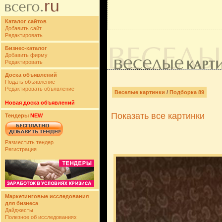
Каталог сайтов
Добавить сайт
Редактировать
Бизнес-каталог
Добавить фирму
Редактировать
Доска объявлений
Подать объявление
Редактировать объявление
Веселые картинки
/
Подборка 89
Новая доска объявлений
Показать все картинки
Тендеры
NEW
Разместить тендер
Регистрация
Маркетинговые исследования
для бизнеса
Дайджесты
Полезное об исследованиях